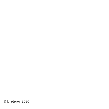
© I.Teterev 2020