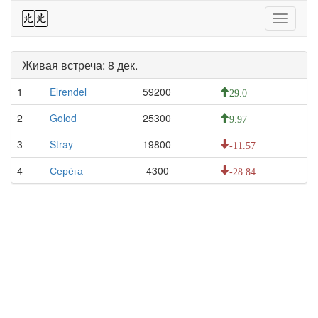
44
Toggle
navigati
Живая встреча: 8 дек.
1
Elrendel
59200
29.0
2
Golod
25300
9.97
3
Stray
19800
-11.57
4
Серёга
-4300
-28.84