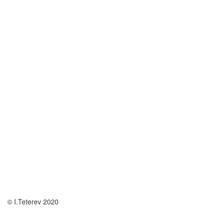
© I.Teterev 2020