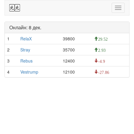
44
Toggle
navigati
Онлайн: 8 дек.
1
RelaX
39800
29.52
2
Stray
35700
2.93
3
Rebus
12400
-4.9
4
Vestrump
12100
-27.86