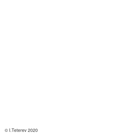
© I.Teterev 2020