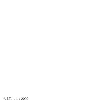
© I.Teterev 2020