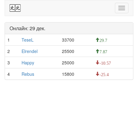
44
Toggle
navigati
Онлайн: 29 дек.
1
TeseL
33700
29.7
2
Elrendel
25500
7.87
3
Happy
25000
-10.57
4
Rebus
15800
-25.4