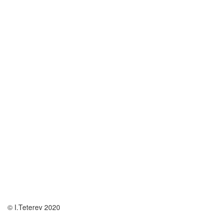
© I.Teterev 2020