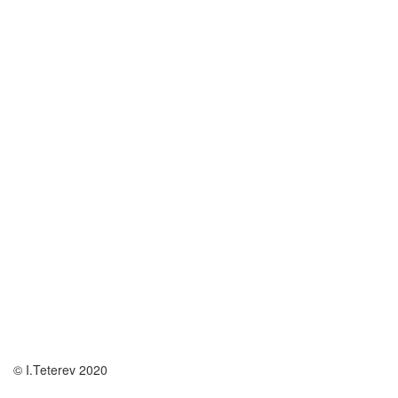
© I.Teterev 2020