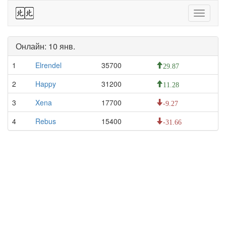
44
Toggle
navigati
Онлайн: 10 янв.
1
Elrendel
35700
29.87
2
Happy
31200
11.28
3
Xena
17700
-9.27
4
Rebus
15400
-31.66