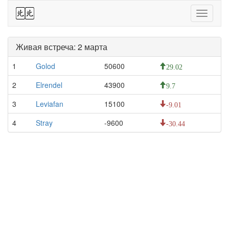
44
Toggle
navigati
Живая встреча: 2 марта
1
Golod
50600
29.02
2
Elrendel
43900
9.7
3
Leviafan
15100
-9.01
4
Stray
-9600
-30.44