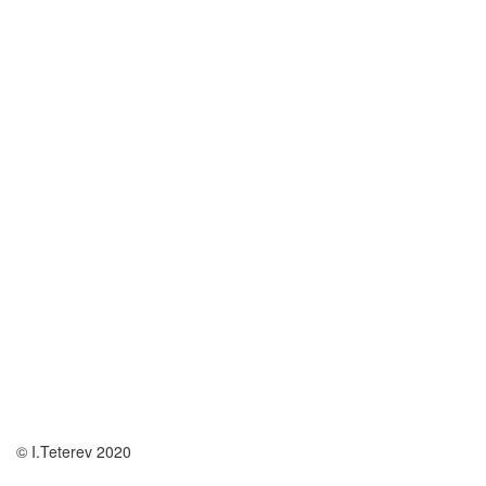
© I.Teterev 2020