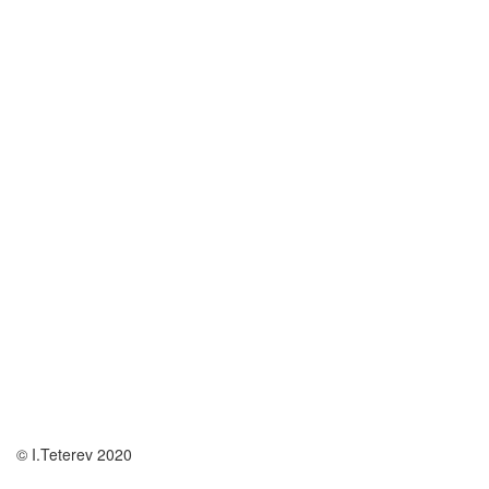
© I.Teterev 2020