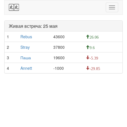
44
Toggle
navigati
Живая встреча: 25 мая
1
Rebus
43600
26.06
2
Stray
37800
9.6
3
Паша
19600
-5.39
4
Annett
-1000
-29.85