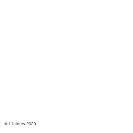
© I.Teterev 2020