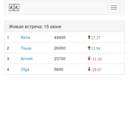
44
Toggle
navigati
Живая встреча: 15 июня
1
Xena
44400
27.37
2
Паша
26300
12.94
3
Annett
23700
-11.56
4
Olga
5600
-28.67