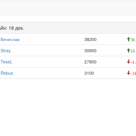
йн: 18 дек.
Вячеслав
38200
30
Stray
30900
10
TeseL
27800
-4.
Rebus
3100
-34