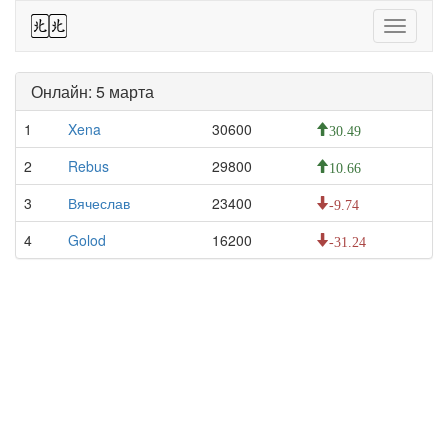
44
Toggle
navigati
Онлайн: 5 марта
1
Xena
30600
30.49
2
Rebus
29800
10.66
3
Вячеслав
23400
-9.74
4
Golod
16200
-31.24