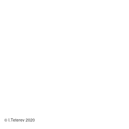
© I.Teterev 2020