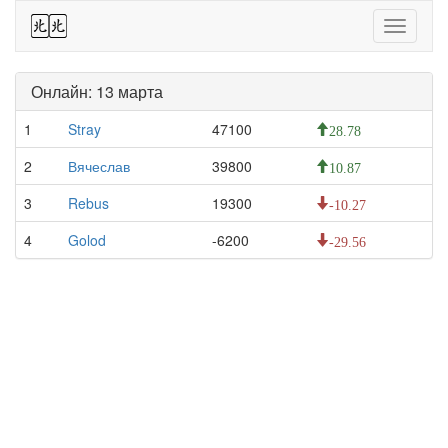
44
Toggle
navigati
Онлайн: 13 марта
1
Stray
47100
28.78
2
Вячеслав
39800
10.87
3
Rebus
19300
-10.27
4
Golod
-6200
-29.56