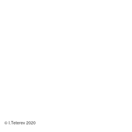
© I.Teterev 2020