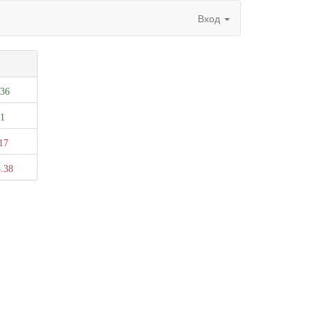
Вход
.36
.1
17
.38