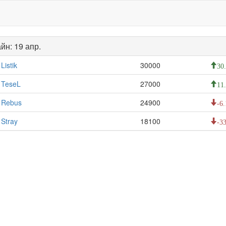
йн: 19 апр.
Listik
30000
30
TeseL
27000
11
Rebus
24900
-6.
Stray
18100
-33