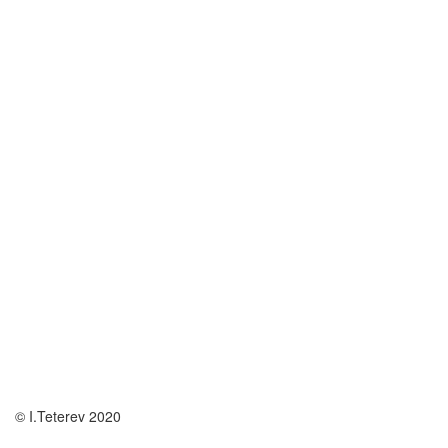
© I.Teterev 2020