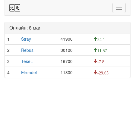
44
Toggle
navigati
Онлайн: 8 мая
1
Stray
41900
24.1
2
Rebus
30100
11.57
3
TeseL
16700
-7.8
4
Elrendel
11300
-29.65