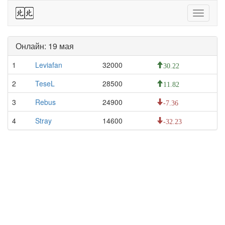
44
Toggle
navigati
Онлайн: 19 мая
1
Leviafan
32000
30.22
2
TeseL
28500
11.82
3
Rebus
24900
-7.36
4
Stray
14600
-32.23