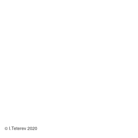
© I.Teterev 2020