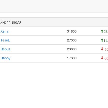
йн: 11 июля
Xena
31800
28
TeseL
27000
11
Rebus
23600
-10
Happy
17600
-30