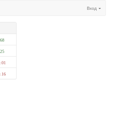
Вход
.68
.25
.01
.16