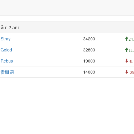
йн: 2 авг.
Stray
34200
24
Golod
32800
11
Rebus
19000
-8.
贵棚 禹
14000
-29