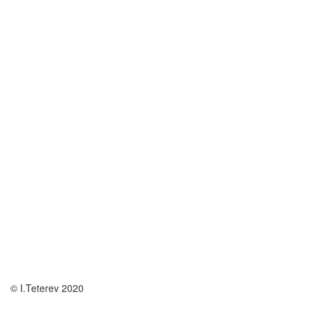
© I.Teterev 2020