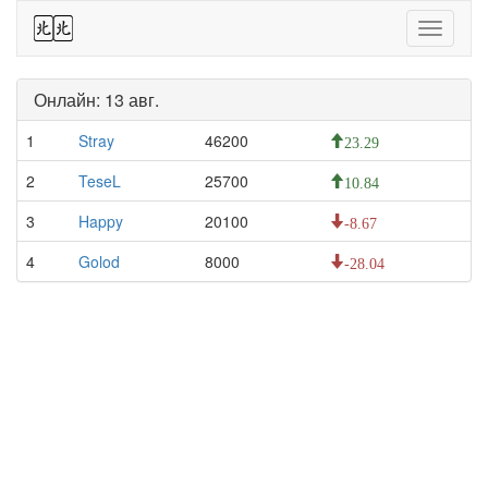
44
Toggle
navigati
Онлайн: 13 авг.
1
Stray
46200
23.29
2
TeseL
25700
10.84
3
Happy
20100
-8.67
4
Golod
8000
-28.04