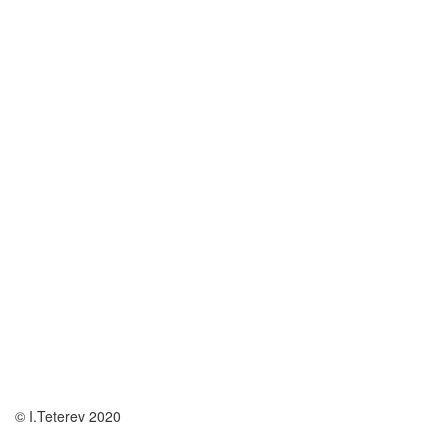
© I.Teterev 2020