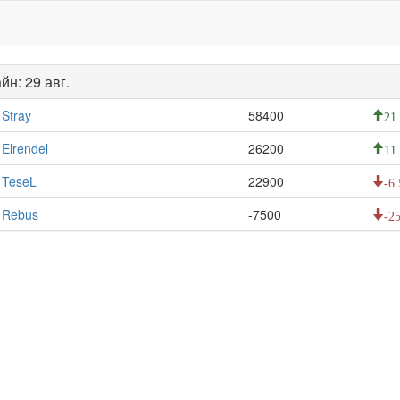
йн: 29 авг.
Stray
58400
21
Elrendel
26200
11
TeseL
22900
-6.
Rebus
-7500
-25