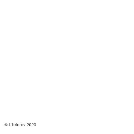
© I.Teterev 2020