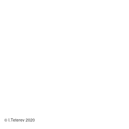
© I.Teterev 2020