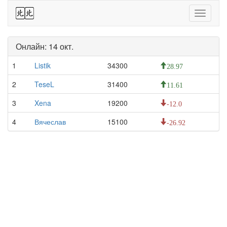
44
Toggle
navigati
Онлайн: 14 окт.
1
Listik
34300
28.97
2
TeseL
31400
11.61
3
Xena
19200
-12.0
4
Вячеслав
15100
-26.92