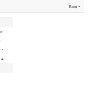
Вход
.08
07
22
.47