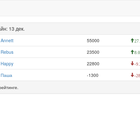
йн: 13 дек.
Annett
55000
27
Rebus
23500
8.
Happy
22800
-9.
Паша
-1300
-28
рейтинге.