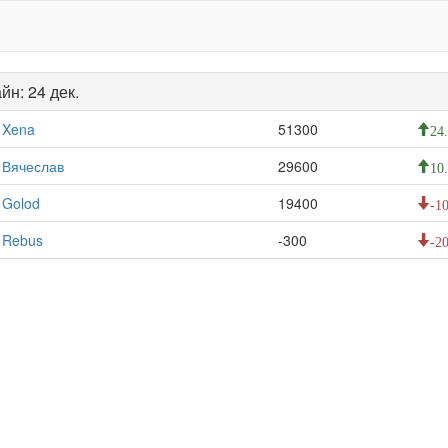
йн: 24 дек.
Xena
51300
24
Вячеслав
29600
10
Golod
19400
-10
Rebus
-300
-20