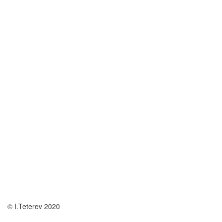
© I.Teterev 2020