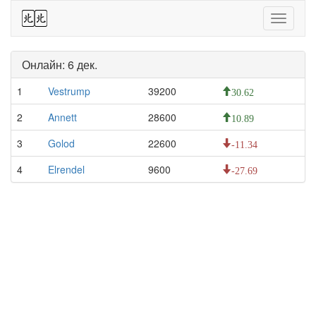
44
Toggle
navigati
Онлайн: 6 дек.
1
Vestrump
39200
30.62
2
Annett
28600
10.89
3
Golod
22600
-11.34
4
Elrendel
9600
-27.69