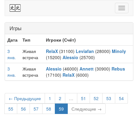
44
Toggle
navigati
Игры
Дата
Тип
Игроки (Счёт)
3
Живая
RelaX
(31100)
Leviafan
(28000)
Minoly
янв.
встреча
(15200)
Alessio
(25700)
3
Живая
Alessio
(46000)
Annett
(30900)
Rebus
янв.
встреча
(17100)
RelaX
(6000)
← Предыдущие
1
2
…
51
52
53
54
55
56
57
58
59
Следующие →