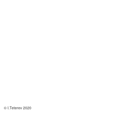
© I.Teterev 2020