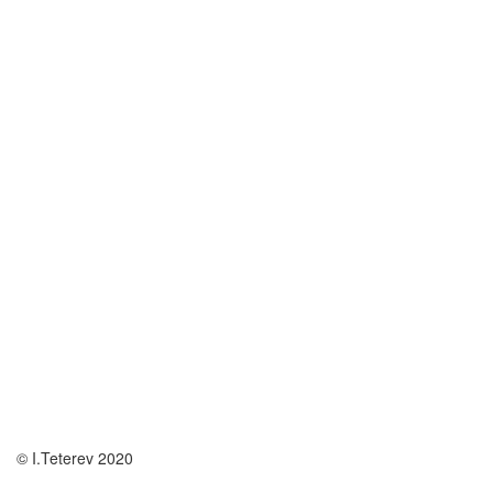
© I.Teterev 2020