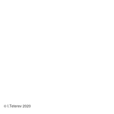
© I.Teterev 2020