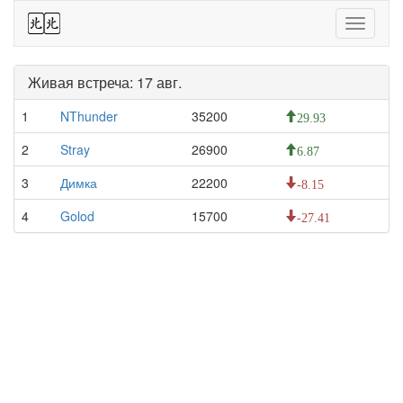
44
Toggle
navigati
Живая встреча: 17 авг.
1
NThunder
35200
29.93
2
Stray
26900
6.87
3
Димка
22200
-8.15
4
Golod
15700
-27.41