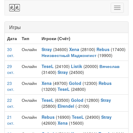
44
Toggle
navigati
Игры
Дата
Тип
Игроки (Счёт)
30
Онлайн
Stray
(34600)
Xena
(28100)
Rebus
(17400)
окт.
Неизвестный Маджонгист
(19900)
29
Онлайн
TeseL
(24100)
Listik
(20000)
Вячеслав
окт.
(31400)
Stray
(24500)
23
Онлайн
Xena
(49700)
Golod
(12300)
Rebus
окт.
(13200)
TeseL
(24800)
22
Онлайн
TeseL
(63500)
Golod
(12800)
Stray
окт.
(25800)
Elrendel
(-2100)
21
Онлайн
Rebus
(16900)
TeseL
(24900)
Stray
окт.
(42600)
Xena
(15600)