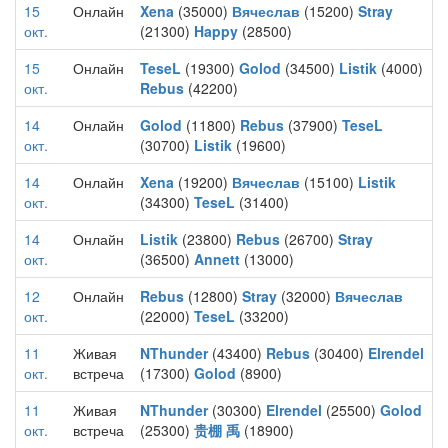
15
Онлайн
Xena
(35000)
Вячеслав
(15200)
Stray
окт.
(21300)
Happy
(28500)
15
Онлайн
TeseL
(19300)
Golod
(34500)
Listik
(4000)
окт.
Rebus
(42200)
14
Онлайн
Golod
(11800)
Rebus
(37900)
TeseL
окт.
(30700)
Listik
(19600)
14
Онлайн
Xena
(19200)
Вячеслав
(15100)
Listik
окт.
(34300)
TeseL
(31400)
14
Онлайн
Listik
(23800)
Rebus
(26700)
Stray
окт.
(36500)
Annett
(13000)
12
Онлайн
Rebus
(12800)
Stray
(32000)
Вячеслав
окт.
(22000)
TeseL
(33200)
11
Живая
NThunder
(43400)
Rebus
(30400)
Elrendel
окт.
встреча
(17300)
Golod
(8900)
11
Живая
NThunder
(30300)
Elrendel
(25500)
Golod
окт.
встреча
(25300)
贵棚 禹
(18900)